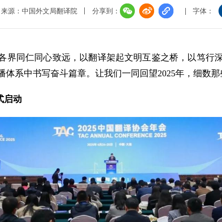
考试大纲
申报技巧
来源：中国外文局翻译院
分享到：
字体：
境外考试
院与各界同仁同心致远，以翻译架起文明互鉴之桥，以笃行
播体系中书写奋斗篇章。让我们一同回望2025年，细数
式启动