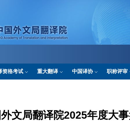
译资格考试
重大翻译
中国译协
职称评审
考试简介
翻译成果
协会要闻
申报平台
考试动态
翻译动态
行业资讯
政策法规
外文局翻译院2025年度大
考试基地
协会服务
结果公示