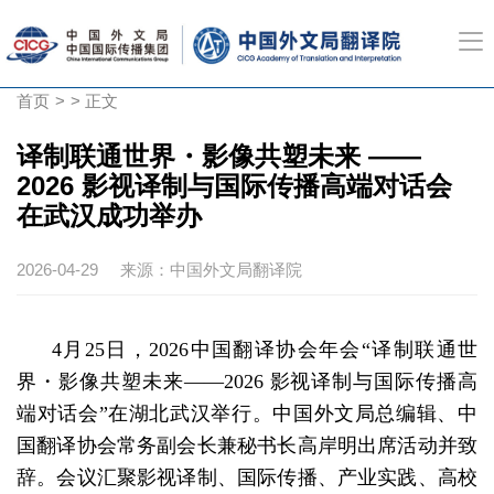
首页
>
> 正文
译制联通世界・影像共塑未来 ——
2026 影视译制与国际传播高端对话会
在武汉成功举办
2026-04-29
来源：中国外文局翻译院
4月25日，2026中国翻译协会年会“译制联通世
界・影像共塑未来——2026 影视译制与国际传播高
端对话会”在湖北武汉举行。
中国外文局总编辑、
中
国翻译协会常务副会长兼秘书长高岸明出席活动并致
辞。
会议汇聚影视译制、国际传播、产业实践、高校