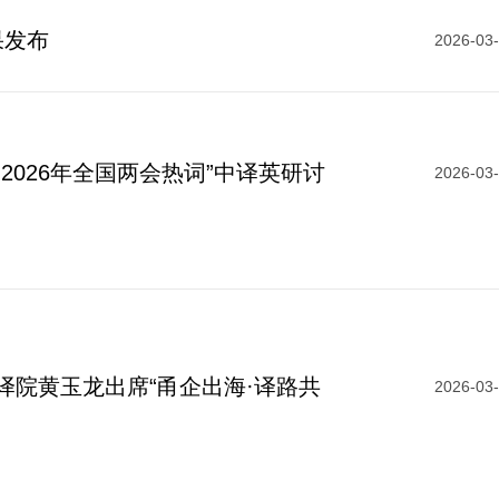
考试大纲
申报技巧
果发布
2026-03
境外考试
2026年全国两会热词”中译英研讨
2026-03
译院黄玉龙出席“甬企出海·译路共
2026-03